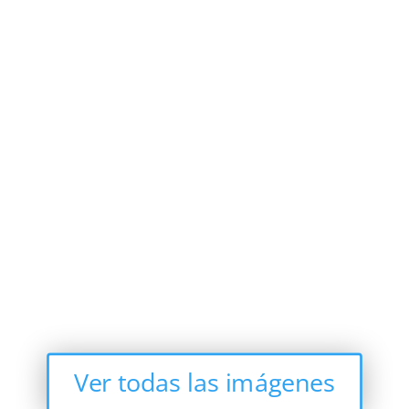
Otros
-Homologación y preparación de vehículos.
-Reparación y sustitución de todo tipo de lunas.
-Calibración de sistemas ADAS (Sistemas Avanzados de
Ayuda a la Conducción).
-Pulido de faros.
-Instalación de ganchos.
Ver todas las imágenes